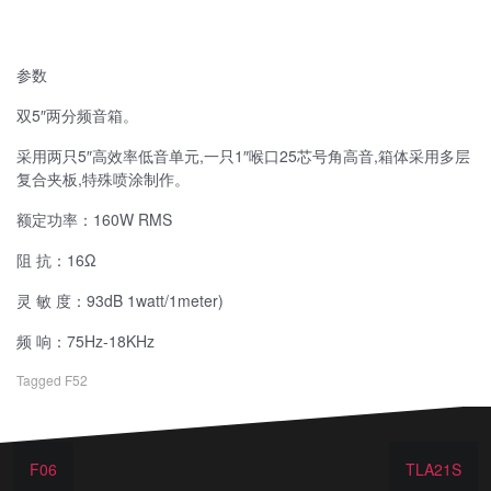
参数
双5″两分频音箱。
采用两只5″高效率低音单元,一只1″喉口25芯号角高音,箱体采用多层
复合夹板,特殊喷涂制作。
额定功率：160W RMS
阻 抗：16Ω
灵 敏 度：93dB 1watt/1meter)
频 响：75Hz-18KHz
Tagged
F52
F06
TLA21S