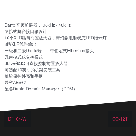
Dante音频扩展器， 96kHz / 48kHz
便携式舞台接口箱设计
16个XLR话筒前置放大器，带幻象电源状态LED指示灯
8路XLR线路输出
一级和二级Dante端口，带锁定式EtherCon接头
冗余模式或交换模式
dLive和SQ可直接控制前置放大器
可选配19英寸的机架安装工具
橡胶保护外壳和手柄
兼容AES67
配备Dante Domain Manager（DDM）
DT164-W
CQ-12T