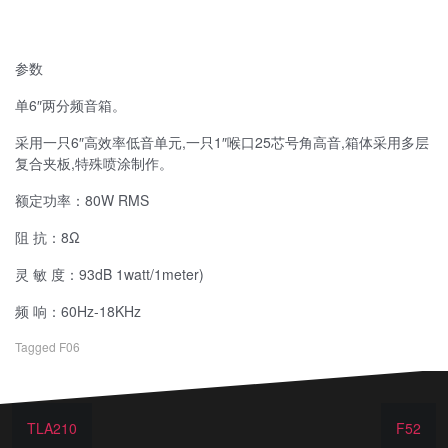
参数
单6″两分频音箱。
采用一只6″高效率低音单元,一只1″喉口25芯号角高音,箱体采用多层
复合夹板,特殊喷涂制作。
额定功率：80W RMS
阻 抗：8Ω
灵 敏 度：93dB 1watt/1meter)
频 响：60Hz-18KHz
Tagged
F06
TLA210
F52