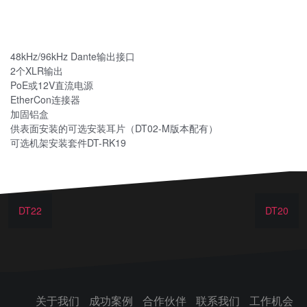
48kHz/96kHz Dante输出接口
2个XLR输出
PoE或12V直流电源
EtherCon连接器
加固铝盒
供表面安装的可选安装耳片（DT02-M版本配有）
可选机架安装套件DT-RK19
DT22
DT20
关于我们
成功案例
合作伙伴
联系我们
工作机会