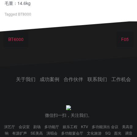
毛重：14.6kg
Tagged
BT8000
BT6000
F05
关于我们
成功案例
合作伙伴
联系我们
工作机会
微信扫一扫，关注我们。
演艺厅
会议室
剧场
多功能厅
娱乐工程
KTV
多功能演出 会议
美高音
响
有源扩声
SE美高
演唱会
多功能宴会厅
文化旅游
SQ
面光
调音