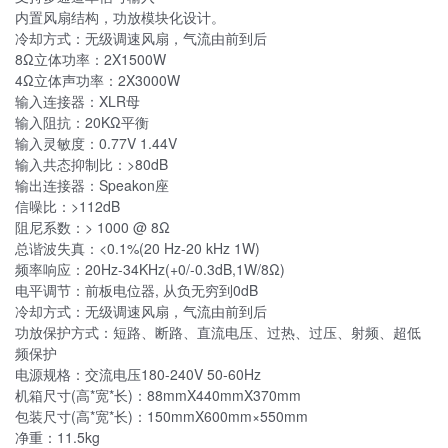
内置风扇结构，功放模块化设计。
冷却方式：无级调速风扇，气流由前到后
8Ω立体功率：2X1500W
4Ω立体声功率：2X3000W
输入连接器：XLR母
输入阻抗：20KΩ平衡
输入灵敏度：0.77V 1.44V
输入共态抑制比：>80dB
输出连接器：Speakon座
信噪比：>112dB
阻尼系数：> 1000 @ 8Ω
总谐波失真：<0.1%(20 Hz-20 kHz 1W)
频率响应：20Hz-34KHz(+0/-0.3dB,1W/8Ω)
电平调节：前板电位器, 从负无穷到0dB
冷却方式：无级调速风扇，气流由前到后
功放保护方式：短路、断路、直流电压、过热、过压、射频、超低
频保护
电源规格：交流电压180-240V 50-60Hz
机箱尺寸(高*宽*长)：88mmX440mmX370mm
包装尺寸(高*宽*长)：150mmX600mm×550mm
净重：11.5kg