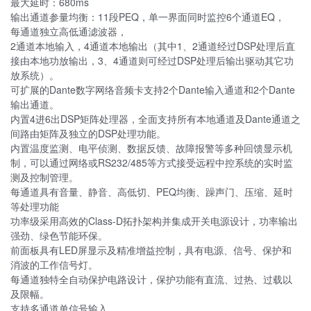
最大延时：680ms
输出通道参量均衡：11段PEQ，单一界面同时监控6个通道EQ，
每通道独立高低通滤波器，
2通道本地输入，4通道本地输出（其中1、2通道经过DSP处理后直
接由本地功放输出，3、4通道则可经过DSP处理后输出驱动其它功
放系统）。
可扩展的Dante数字网络音频卡支持2个Dante输入通道和2个Dante
输出通道。
内置4进6出DSP矩阵处理器，全面支持所有本地通道及Dante通道之
间路由矩阵及独立的DSP处理功能。
内置温度监测、电平侦测、数据反馈、故障报警等多种回馈显示机
制，可以通过网络或RS232/485等方式接受远程中控系统的实时监
测及控制管理。
每通道具有音量、静音、高低切、PEQ均衡、躁声门、压缩、延时
等处理功能
功率级采用高效的Class-D拓扑架构并集成开关电源设计，功率输出
强劲、绿色节能环保。
前面板具有LED屏显示及精准增益控制，具有电源、信号、保护和
消波的工作信号灯。
每通道独特全自动保护电路设计，保护功能有直流、过热、过载以
及限幅。
支持多通道单信号输入