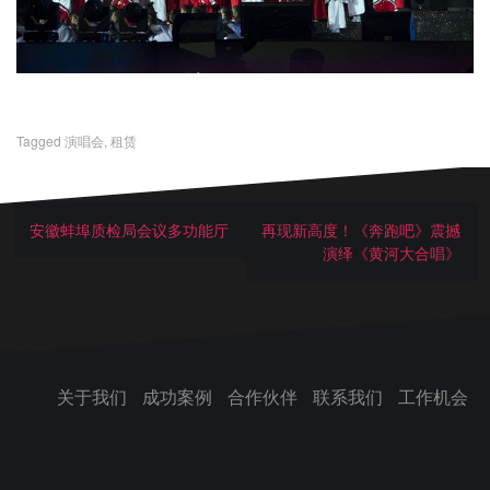
Tagged
演唱会
,
租赁
安徽蚌埠质检局会议多功能厅
再现新高度！《奔跑吧》震撼
演绎《黄河大合唱》
关于我们
成功案例
合作伙伴
联系我们
工作机会