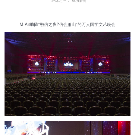
环球之声
成功案例
M-A8助阵“融信之夜?信会萧山”的万人国学文艺晚会