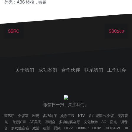
外壳：ABS 铸模，铸铝
SBRC
SBC200
关于我们
成功案例
合作伙伴
联系我们
工作机会
微信扫一扫，关注我们。
演艺厅
会议室
剧场
多功能厅
娱乐工程
KTV
多功能演出 会议
美高音
响
有源扩声
SE美高
演唱会
多功能宴会厅
文化旅游
SQ
面光
调音
台
多功能音箱
政治
租赁
视频
DT22
DX88-P
DX32
DX164-W
DX