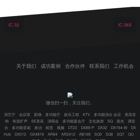
IC 32
IC 38X
关于我们
成功案例
合作伙伴
联系我们
工作机会
微信扫一扫，关注我们。
演艺厅
会议室
剧场
多功能厅
娱乐工程
KTV
多功能演出 会议
美高音
响
有源扩声
SE美高
演唱会
多功能宴会厅
文化旅游
SQ
面光
调音
台
多功能音箱
政治
租赁
视频
DT22
DX88-P
DX32
DX164-W
DX
Hub
DX012
GX4816
AR84
AR2412
AB168
SQ5
SQ6
SQ7
QU