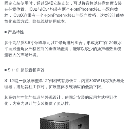
固定安装使用时，通过SMB安装支架，可以将音柱以任意角度安装
在任意位置。IC32与IC34均带有两个4-pinPhoenix接口与双向拨
档，IC38X亦带有一个4-pinPhoenix接口与双向拨档，这类设计能够
简化布线方式、降低线材使用成本。
■ 产品特性
多个高品质3.5寸钕磁单元以7°错角排列组合，形成宽广的120度水
平面涵盖角及严格控制的垂直涵盖角，能够以较少的扬声器数量覆
盖较大的声场环境。
■ S 112i 超低音扬声器
S112i是一款紧凑型单12”倒相式有源低音，内置800W D类功放与处
理器，搭配音柱工作时，扩展整体系统响应的低频下限。
其高效的性能与低调的外观设计，使固定安装的应用方式得到优
化，为室内设计与安装提供了灵活性。