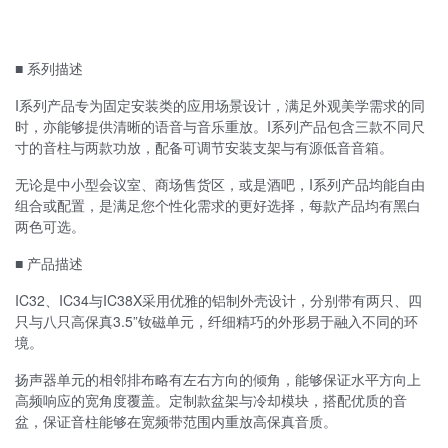
■ 系列描述
I系列产品专为固定安装类的应用场景设计，满足外观美学需求的同
时，亦能够提供清晰的语音与音乐重放。I系列产品包含三款不同尺
寸的音柱与两款功放，配备可调节安装支架与有源低音音箱。
无论是中小型会议室、商场售货区，或是酒吧，I系列产品均能自由
组合或配置，是满足您个性化需求的更好选择，每款产品均有黑白
两色可选。
■ 产品描述
IC32、IC34与IC38X采用优雅的铝制外壳设计，分别带有两只、四
只与八只高保真3.5”钕磁单元，纤细精巧的外形易于融入不同的环
境。
扬声器单元的相邻排布略有左右方向的倾角，能够保证水平方向上
高频响应的宽角度覆盖。定制款盆架与冷却模块，搭配优质的音
盆，保证音柱能够在宽频带范围内重放高保真音质。