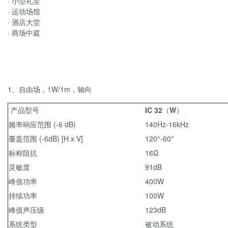
· 小型礼堂
· 运动场馆
· 酒店大堂
· 商场中庭
1、自由场，1W/1m，轴向
产品型号
IC 32（W）
频率响应范围 (-6 dB)
140Hz-16kHz
覆盖范围 (-6dB) [H x V]
120°-60°
标称阻抗
16Ω
灵敏度
91dB
峰值功率
400W
持续功率
100W
峰值声压级
123dB
系统类型
被动系统