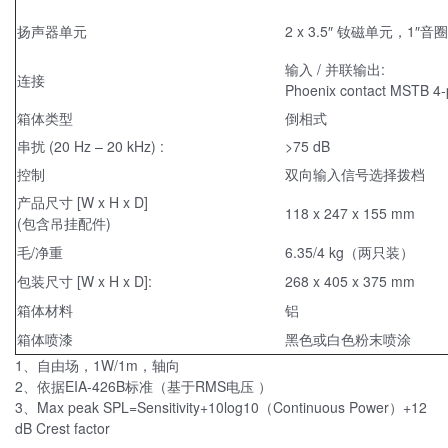
扬声器单元
2 x 3.5″ 钕磁单元，1″音圈
输入 / 并联输出:
连接
Phoenix contact MSTB 4-
箱体类型
倒相式
串扰 (20 Hz – 20 kHz) :
>75 dB
控制
双向输入信号选择拨档
产品尺寸 [W x H x D]
118 x 247 x 155 mm
(包含吊挂配件)
毛/净重
6.35/4 kg（两只装）
包装尺寸 [W x H x D]:
268 x 405 x 375 mm
箱体材料
铝
箱体喷漆
黑色或白色粉末喷涂
1、自由场，1W/1m，轴向
2、依据EIA-426B标准（基于RMS电压 ）
3、Max peak SPL=Sensitivity+10log10（Continuous Power）+12
dB Crest factor