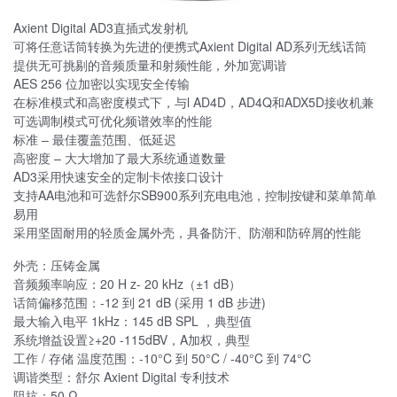
Axient Digital AD3直插式发射机
可将任意话筒转换为先进的便携式Axient Digital AD系列无线话筒
提供无可挑剔的音频质量和射频性能，外加宽调谐
AES 256 位加密以实现安全传输
在标准模式和高密度模式下，与l AD4D，AD4Q和ADX5D接收机兼
可选调制模式可优化频谱效率的性能
标准 – 最佳覆盖范围、低延迟
高密度 – 大大增加了最大系统通道数量
AD3采用快速安全的定制卡侬接口设计
支持AA电池和可选舒尔SB900系列充电电池，控制按键和菜单简单
易用
采用坚固耐用的轻质金属外壳，具备防汗、防潮和防碎屑的性能
外壳：压铸金属
音频频率响应：20 H z- 20 kHz（±1 dB）
话筒偏移范围：-12 到 21 dB (采用 1 dB 步进)
最大输入电平 1kHz：145 dB SPL ，典型值
系统增益设置≥+20 -115dBV，A加权，典型
工作 / 存储 温度范围：-10°C 到 50°C / -40°C 到 74°C
调谐类型：舒尔 Axient Digital 专利技术
阻抗：50 Ω