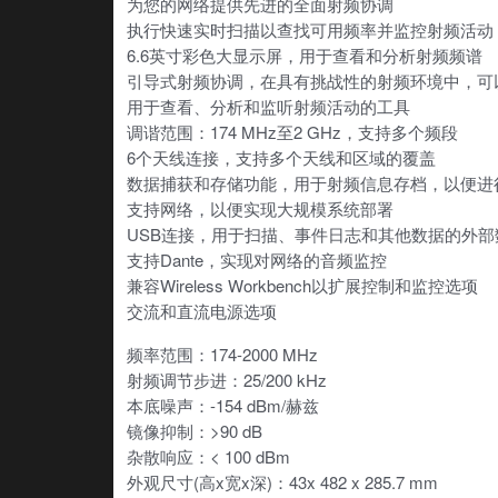
为您的网络提供先进的全面射频协调
执行快速实时扫描以查找可用频率并监控射频活动
6.6英寸彩色大显示屏，用于查看和分析射频频谱
引导式射频协调，在具有挑战性的射频环境中，可
用于查看、分析和监听射频活动的工具
调谐范围：174 MHz至2 GHz，支持多个频段
6个天线连接，支持多个天线和区域的覆盖
数据捕获和存储功能，用于射频信息存档，以便进
支持网络，以便实现大规模系统部署
USB连接，用于扫描、事件日志和其他数据的外部
支持Dante，实现对网络的音频监控
兼容Wireless Workbench以扩展控制和监控选项
交流和直流电源选项
频率范围：174-2000 MHz
射频调节步进：25/200 kHz
本底噪声：-154 dBm/赫兹
镜像抑制：>90 dB
杂散响应：< 100 dBm
外观尺寸(高x宽x深)：43x 482 x 285.7 mm