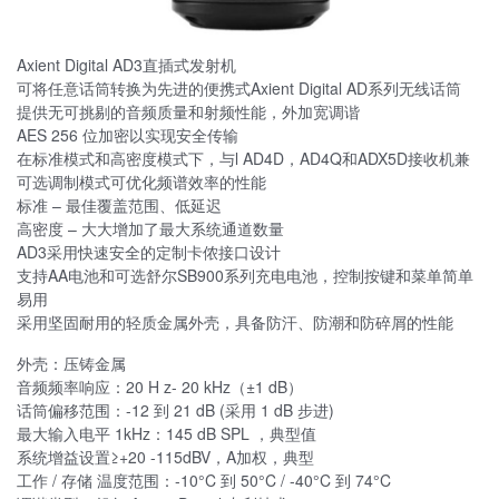
Axient Digital AD3直插式发射机
可将任意话筒转换为先进的便携式Axient Digital AD系列无线话筒
提供无可挑剔的音频质量和射频性能，外加宽调谐
AES 256 位加密以实现安全传输
在标准模式和高密度模式下，与l AD4D，AD4Q和ADX5D接收机兼
可选调制模式可优化频谱效率的性能
标准 – 最佳覆盖范围、低延迟
高密度 – 大大增加了最大系统通道数量
AD3采用快速安全的定制卡侬接口设计
支持AA电池和可选舒尔SB900系列充电电池，控制按键和菜单简单
易用
采用坚固耐用的轻质金属外壳，具备防汗、防潮和防碎屑的性能
外壳：压铸金属
音频频率响应：20 H z- 20 kHz（±1 dB）
话筒偏移范围：-12 到 21 dB (采用 1 dB 步进)
最大输入电平 1kHz：145 dB SPL ，典型值
系统增益设置≥+20 -115dBV，A加权，典型
工作 / 存储 温度范围：-10°C 到 50°C / -40°C 到 74°C