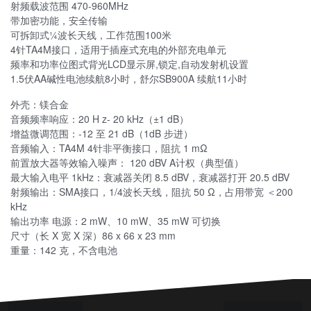
射频载波范围 470-960MHz
带加密功能，安全传输
可拆卸式¼波长天线，工作范围100米
4针TA4M接口，适用于插座式充电的外部充电单元
频率和功率位图式背光LCD显示屏,锁定,自动发射机设置
1.5伏AA碱性电池续航8小时，舒尔SB900A 续航11小时
外壳：镁合金
音频频率响应：20 H z- 20 kHz（±1 dB）
增益微调范围：-12 至 21 dB（1dB 步进）
音频输入：TA4M 4针非平衡接口，阻抗 1 mΩ
前置放大器等效输入噪声： 120 dBV A计权（典型值）
最大输入电平 1kHz：衰减器关闭 8.5 dBV，衰减器打开 20.5 dBV
射频输出：SMA接口，1/4波长天线，阻抗 50 Ω，占用带宽 ＜200
kHz
输出功率 电源：2 mW、10 mW、35 mW 可切换
尺寸（长 X 宽 X 深）86 x 66 x 23 mm
重量：142 克，不含电池