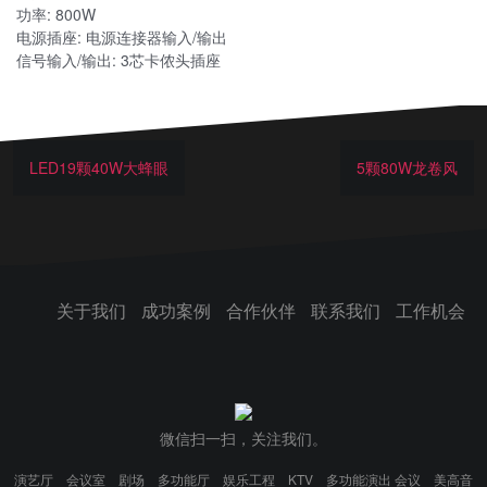
功率: 800W
电源插座: 电源连接器输入/输出
信号输入/输出: 3芯卡侬头插座
LED19颗40W大蜂眼
5颗80W龙卷风
关于我们
成功案例
合作伙伴
联系我们
工作机会
微信扫一扫，关注我们。
演艺厅
会议室
剧场
多功能厅
娱乐工程
KTV
多功能演出 会议
美高音