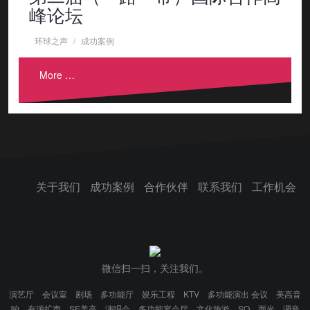
峰论坛
环球之声
成功案例
More …
关于我们
成功案例
合作伙伴
联系我们
工作机会
微信扫一扫，关注我们。
演艺厅
会议室
剧场
多功能厅
娱乐工程
KTV
多功能演出 会议
美高音
响
有源扩声
SE美高
演唱会
多功能宴会厅
文化旅游
SQ
面光
调音