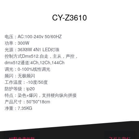
CY-Z3610
电压：AC:100-240v 50/60HZ
功率：300W
光源：36X8W 4N1 LED灯珠
控制方式Dmx512.自走，主从，声控，
dmx512通道:4Ch,12Ch,144Ch
调光：0-100%线性调光
频闪：无极频闪
工作温度：-10度/50度
防护等级：ip20
特点：染色+爆闪，支持梗向纵向拼接
产品尺寸：50*50*18cm
净重：7.35KG
49颗像素矩阵
飞机引擎灯