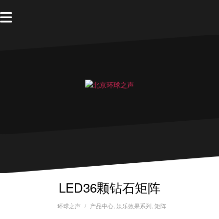
LED36颗钻石矩阵
环球之声
产品中心
,
娱乐效果系列
,
矩阵