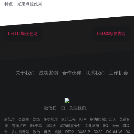
特点：光束点控效果
LED14颗变色龙
LED单颗复古灯
关于我们
成功案例
合作伙伴
联系我们
工作机会
微信扫一扫，关注我们。
演艺厅
会议室
剧场
多功能厅
娱乐工程
KTV
多功能演出 会议
美高音
响
有源扩声
SE美高
演唱会
多功能宴会厅
文化旅游
SQ
面光
调音
台
多功能音箱
政治
租赁
视频
DT22
DX88-P
DX32
DX164-W
DX