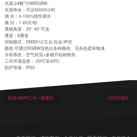
光源:24颗*10WRGBW
光源寿命：可达50000小时
调 光：0-100%线性调光
频 闪：1-20次/秒
透镜角度：25° 45°可选
通道：8通道
控制模式：DMX512/主从/自走/声控
颜色:可通过RGBW混色出各种颜色、无杂色柔和饱满
冷却系统：空气对流+多鳍片铝材散热
工作环境温度：-20ºC至40ºC
防护等级：IP20
防水480W三合一图案灯
LED洗墙灯