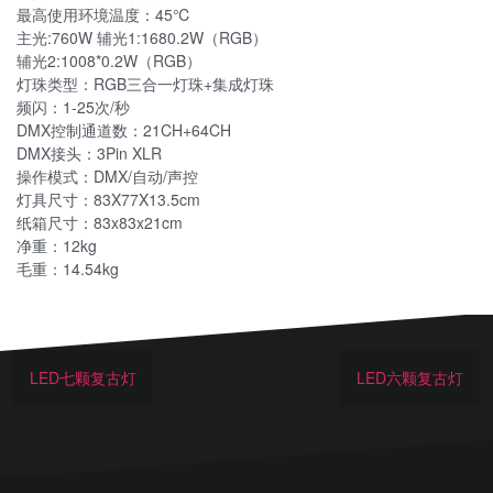
最高使用环境温度：45℃
主光:760W 辅光1:1680.2W（RGB）
辅光2:1008*0.2W（RGB）
灯珠类型：RGB三合一灯珠+集成灯珠
频闪：1-25次/秒
DMX控制通道数：21CH+64CH
DMX接头：3Pin XLR
操作模式：DMX/自动/声控
灯具尺寸：83X77X13.5cm
纸箱尺寸：83x83x21cm
净重：12kg
毛重：14.54kg
LED七颗复古灯
LED六颗复古灯