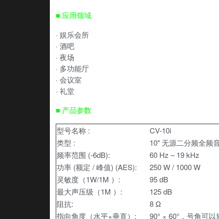
■
应用领域
· 娱乐会所
· 酒吧
· 夜场
· 多功能厅
· 会议室
· 礼堂
■ 产品参数
型号名称 :
CV-10i
类型 :
10″ 无源二分频全频
频率范围 (-6dB):
60 Hz – 19 kHz
功率 (额定 / 峰值) (AES):
250 W / 1000 W
灵敏度（1W/1M ）:
95 dB
最大声压级（1M ）:
125 dB
阻抗:
8 Ω
指向角度（水平×垂直）:
90° × 60°，号角可