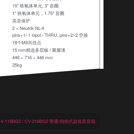
15″ 铁氧体单元, 3″ 音圈
1″ 铁氧体单元，1.75″ 音圈
高音保护
2 × Neutrik NL-4
pins+1/-1 input / THRU, pins+2/-2 空接
18个M8吊挂点
15 mm精选多层板 / 聚脲漆
446 × 716 × 446 mm
25kg
-118BG2 / CV-218BG2 带通/倒相式超低音音箱