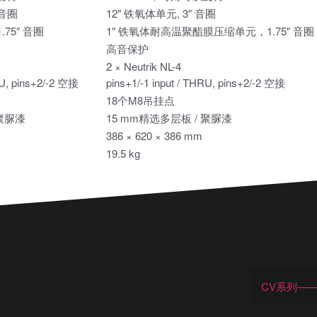
 音圈
12″ 铁氧体单元, 3″ 音圈
75″ 音圈
1″ 铁氧体耐高温聚酯膜压缩单元，1.75″ 音圈
高音保护
2 × Neutrik NL-4
RU, pins+2/-2 空接
pins+1/-1 input / THRU, pins+2/-2 空接
18个M8吊挂点
 聚脲漆
15 mm精选多层板 / 聚脲漆
386 × 620 × 386 mm
19.5 kg
CV系列——V