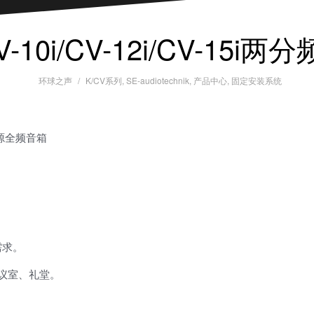
10i/CV-12i/CV-15
环球之声
K/CV系列
,
SE-audiotechnik
,
产品中心
,
固定安装系统
分频无源全频音箱
需求。
议室、礼堂。