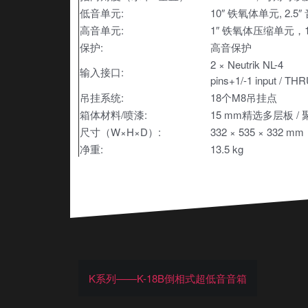
低音单元:
10″ 铁氧体单元, 2.5″
高音单元:
1″ 铁氧体压缩单元，1.
保护:
高音保护
2 × Neutrik NL-4
输入接口:
pins+1/-1 input / TH
吊挂系统:
18个M8吊挂点
箱体材料/喷漆:
15 mm精选多层板 /
尺寸（W×H×D）:
332 × 535 × 332 mm
净重:
13.5 kg
K系列——K-18B倒相式超低音音箱