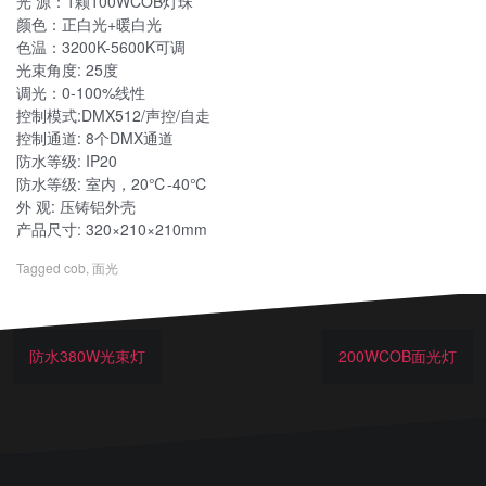
光 源：1颗100WCOB灯珠
颜色：正白光+暖白光
色温：3200K-5600K可调
光束角度: 25度
调光：0-100%线性
控制模式:DMX512/声控/自走
控制通道: 8个DMX通道
防水等级: IP20
防水等级: 室内，20℃-40℃
外 观: 压铸铝外壳
产品尺寸: 320×210×210mm
Tagged
cob
,
面光
防水380W光束灯
200WCOB面光灯