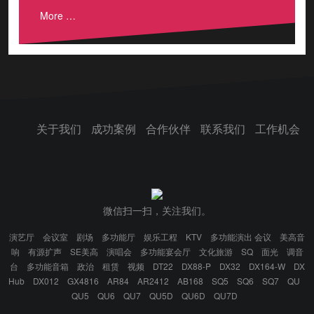
More …
关于我们
成功案例
合作伙伴
联系我们
工作机会
微信扫一扫，关注我们。
演艺厅
会议室
剧场
多功能厅
娱乐工程
KTV
多功能演出 会议
美高音
响
有源扩声
SE美高
演唱会
多功能宴会厅
文化旅游
SQ
面光
调音
台
多功能音箱
政治
租赁
视频
DT22
DX88-P
DX32
DX164-W
DX
Hub
DX012
GX4816
AR84
AR2412
AB168
SQ5
SQ6
SQ7
QU
QU5
QU6
QU7
QU5D
QU6D
QU7D