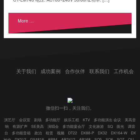
More …
关于我们
成功案例
合作伙伴
联系我们
工作机会
微信扫一扫，关注我们。
演艺厅
会议室
剧场
多功能厅
娱乐工程
KTV
多功能演出 会议
美高音
响
有源扩声
SE美高
演唱会
多功能宴会厅
文化旅游
SQ
面光
调音
台
多功能音箱
政治
租赁
视频
DT22
DX88-P
DX32
DX164-W
DX
Hub
DX012
GX4816
AR84
AR2412
AB168
SQ5
SQ6
SQ7
QU