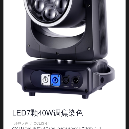
LED7颗40W调焦染色
环球之声
CCLIGHT
CY-LM740 电压: AC100~240V 50/60HZ功率: […]