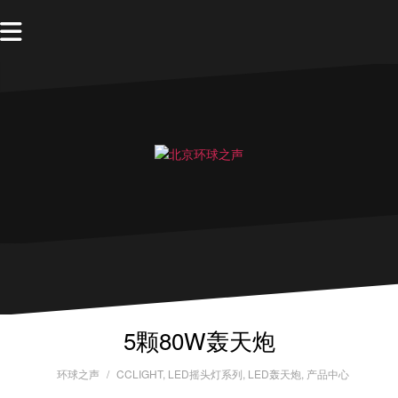
5颗80W轰天炮
环球之声
CCLIGHT
,
LED摇头灯系列
,
LED轰天炮
,
产品中心