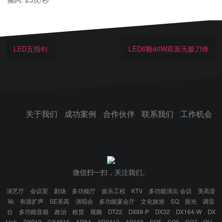
LED五指剑
LED6颗40W双面无极刀锋
关于我们
成功案例
合作伙伴
联系我们
工作机会
微信扫一扫，关注我们。
演艺厅
会议室
剧场
多功能厅
娱乐工程
KTV
多功能演出 会议
美高音
响
有源扩声
SE美高
演唱会
多功能宴会厅
文化旅游
SQ
面光
调音
台
多功能音箱
政治
租赁
视频
DT22
DX88-P
DX32
DX164-W
DX
Hub
DX012
GX4816
AR84
AR2412
AB168
SQ5
SQ6
SQ7
QU