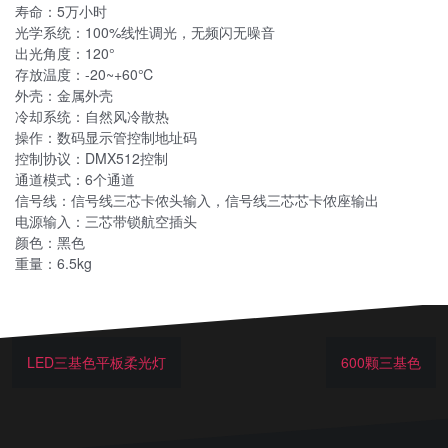
寿命：5万小时
光学系统：100%线性调光，无频闪无噪音
出光角度：120°
存放温度：-20~+60℃
外壳：金属外壳
冷却系统：自然风冷散热
操作：数码显示管控制地址码
控制协议：DMX512控制
通道模式：6个通道
信号线：信号线三芯卡侬头输入，信号线三芯芯卡侬座输出
电源输入：三芯带锁航空插头
颜色：黑色
重量：6.5kg
LED三基色平板柔光灯
600颗三基色