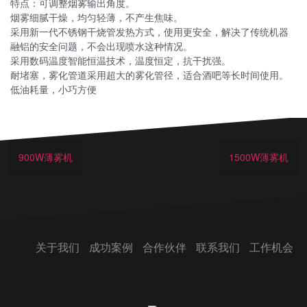
特点：可调整烟雾输出角度。
烟雾细腻干燥，均匀轻薄，不产生焦味。
采用新一代不锈钢干烧管发热方式，使用更安全，解决了传统机器
融铝的安全问题，不会出现喷水这种情况。
采用数码温度智能恒温技术，温度恒定，抗干扰强。
耐堵塞，雾化管道采用超大的雾化管径，适合酒吧等长时间使用。
低油耗量，小巧方便
900W薄雾机
1500W薄雾机
关于我们
成功案例
合作伙伴
联系我们
工作机会