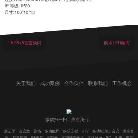
IP 等级: IP20
尺寸:100*10*13
LED8+8雷霆频闪
防水LED频闪
关于我们
成功案例
合作伙伴
联系我们
工作机会
微信扫一扫，关注我们。
演艺厅
会议室
剧场
多功能厅
娱乐工程
KTV
多功能演出 会议
美高音
响
有源扩声
SE美高
演唱会
多功能宴会厅
文化旅游
SQ
面光
调音