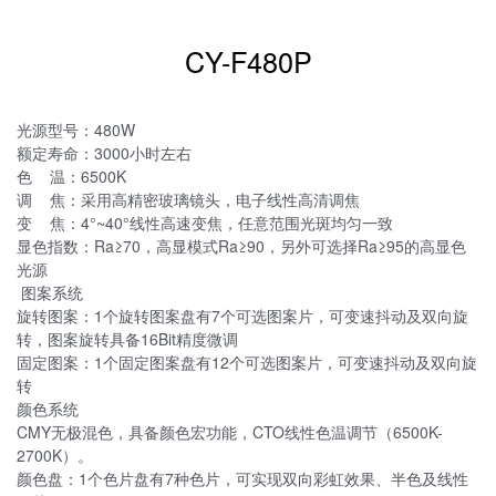
CY-F480P
光源型号：480W
额定寿命：3000小时左右
色 温：6500K
调 焦：采用高精密玻璃镜头，电子线性高清调焦
变 焦：4°~40°线性高速变焦，任意范围光斑均匀一致
显色指数：Ra≥70，高显模式Ra≥90，另外可选择Ra≥95的高显色
光源
图案系统
旋转图案：1个旋转图案盘有7个可选图案片，可变速抖动及双向旋
转，图案旋转具备16Bit精度微调
固定图案：1个固定图案盘有12个可选图案片，可变速抖动及双向旋
转
颜色系统
CMY无极混色，具备颜色宏功能，CTO线性色温调节（6500K-
2700K）。
颜色盘：1个色片盘有7种色片，可实现双向彩虹效果、半色及线性