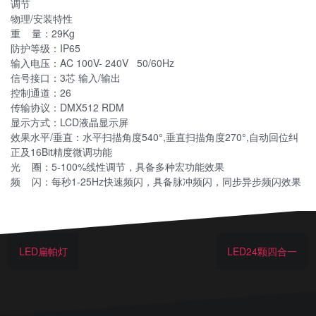
调节
物理/安装特性
重 量：29Kg
防护等级：IP65
输入电压：AC 100V- 240V 50/60Hz
信号接口：3芯 输入/输出
控制通道：26
传输协议：DMX512 RDM
显示方式：LCD液晶显示屏
效果水平/垂直：水平扫描角度540°,垂直扫描角度270°,自动回位纠
正及16Bit精度微调功能
光 圈：5-100%线性调节，具备多种宏功能效果
频 闪：每秒1-25Hz快速频闪，具备脉冲频闪，同步异步频闪效果
LED扁帕灯
LED24颗四合一