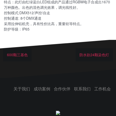
特点：此灯由红绿蓝白LED组成的产品通过RGBW电子合成出1670
万种颜色。出色的混色调光效果，调光线性好。
控制模式:DMX512/声控/自走
控制通道: 8个DMX通道
采用拉伸铝机壳，具有性价比高，重量轻等特点。
防护等级：IP65
600颗三基色
防水款24颗染色灯
关于我们
成功案例
合作伙伴
联系我们
工作机会