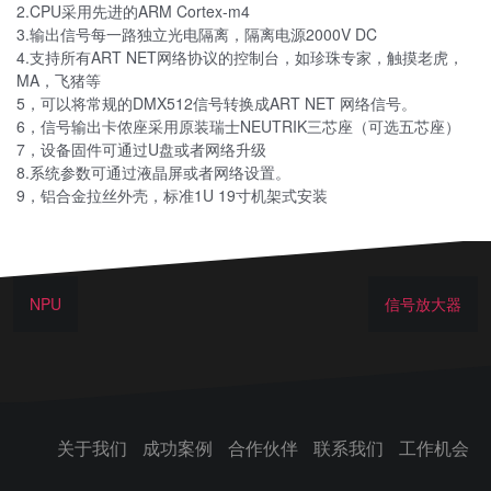
2.CPU采用先进的ARM Cortex-m4
3.输出信号每一路独立光电隔离，隔离电源2000V DC
4.支持所有ART NET网络协议的控制台，如珍珠专家，触摸老虎，
MA，飞猪等
5，可以将常规的DMX512信号转换成ART NET 网络信号。
6，信号输出卡侬座采用原装瑞士NEUTRIK三芯座（可选五芯座）
7，设备固件可通过U盘或者网络升级
8.系统参数可通过液晶屏或者网络设置。
9，铝合金拉丝外壳，标准1U 19寸机架式安装
NPU
信号放大器
关于我们
成功案例
合作伙伴
联系我们
工作机会