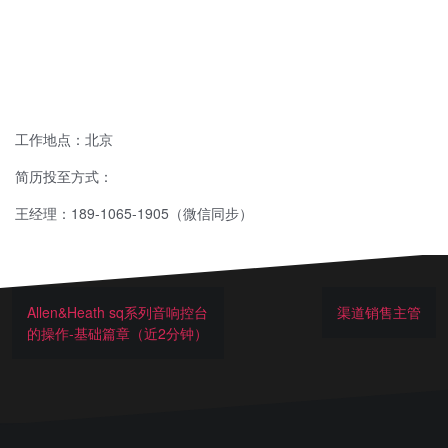
工作地点：北京
简历投至方式：
王经理：189-1065-1905（微信同步）
Allen&Heath sq系列音响控台
渠道销售主管
的操作-基础篇章（近2分钟）