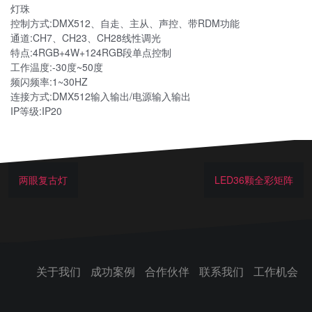
灯珠
控制方式:DMX512、自走、主从、声控、带RDM功能
通道:CH7、CH23、CH28线性调光
特点:4RGB+4W+124RGB段单点控制
工作温度:-30度~50度
频闪频率:1~30HZ
连接方式:DMX512输入输出/电源输入输出
IP等级:IP20
两眼复古灯
LED36颗全彩矩阵
关于我们
成功案例
合作伙伴
联系我们
工作机会